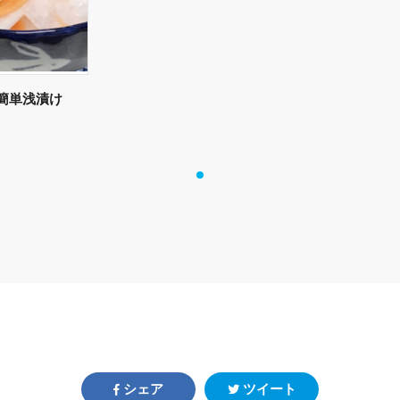
 簡単浅漬け
シェア
ツイート