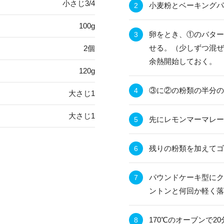
小さじ3/4
小麦粉とベーキングパ
100g
卵をとき、①のバター
せる。（少しずつ混ぜ
2個
余熱開始しておく。
120g
③に②の粉類の半分の
大さじ1
大さじ1
先にレモンマーマレー
残りの粉類を加えてゴ
パウンドケーキ型にク
ントンと何回か軽く落
170℃のオーブンで