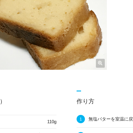
分）
作り方
無塩バターを室温に戻
110g